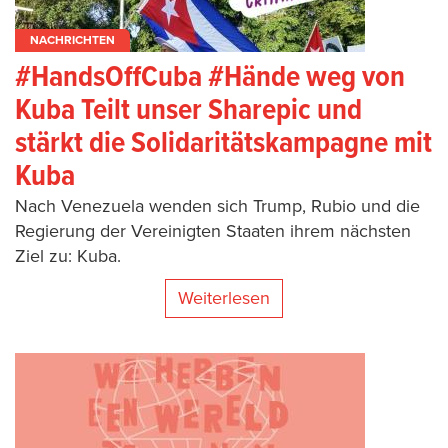
NACHRICHTEN
#HandsOffCuba #Hände weg von
Kuba Teilt unser Sharepic und
stärkt die Solidaritätskampagne mit
Kuba
Nach Venezuela wenden sich Trump, Rubio und die
Regierung der Vereinigten Staaten ihrem nächsten
Ziel zu: Kuba.
Weiterlesen