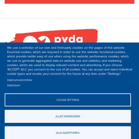
We use a selection of our own and third-party cookies on the pages of this website:
Essential cookies, which are required in order to use the website; functional cookies,
which provide better easy of use when using the website; performance cookies, which
we use to generate aggregated data on website use and statistics; and marketing
cookies, which are used to display relevant content and advertising. If you choose
"ACCEPT ALL", you consent to the use of all cookies. You can accept and reject individual
cookie types and revoke your consent for the future at any time under "Settings".
PVDA-PTB
Datenschutzrichtlinie
Secretariat of the Department of International Relations
Impressum
Boulevard M. Lemonnier 171,
B-1000 Brussels
Belgique
COOKIE SETTINGS
T: +32 2 50 40 139
E: international-at-ptb.be.
ALLES VERWEIGERN
© 2019-2023, PVDA-PTB. All rights Reserved.
Privacy
.
ALLE AKZEPTIEREN