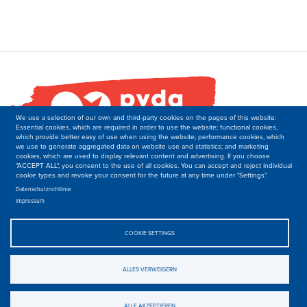
We use a selection of our own and third-party cookies on the pages of this website:
Essential cookies, which are required in order to use the website; functional cookies,
which provide better easy of use when using the website; performance cookies, which
we use to generate aggregated data on website use and statistics; and marketing
cookies, which are used to display relevant content and advertising. If you choose
"ACCEPT ALL", you consent to the use of all cookies. You can accept and reject individual
cookie types and revoke your consent for the future at any time under "Settings".
PVDA-PTB
Secretariat of the Department of International Relations
Datenschutzrichtlinie
Impressum
Boulevard M. Lemonnier 171,
B-1000 Brussels
Belgique
COOKIE SETTINGS
T: +32 2 50 40 139
E: international-at-ptb.be.
ALLES VERWEIGERN
© 2019-2023, PVDA-PTB. All rights Reserved.
Privacy
.
ALLE AKZEPTIEREN