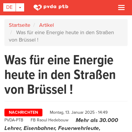
DROPDOWN-LISTE EIN-/AUSBLENDEN
DE
Navi
akti
Direkt
Startseite
Artikel
zum
Was für eine Energie heute in den Straßen
Inhalt
von Brüssel !
Was für eine Energie
heute in den Straßen
von Brüssel !
NACHRICHTEN
Montag, 13. Januar 2025 - 14:49
Mehr als 30.000
Author
PVDA-PTB
FB Raoul Hedebouw
Lehrer, Eisenbahner, Feuerwehrleute,