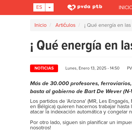
Main
TOGGLE DROPDOWN
ES
INICI
navigation
Pasar
Inicio
Artićulos
¡ Qué energía en las 
al
contenido
¡ Qué energía en la
principal
Au
NOTICIAS
Lunes, Enero 13, 2025 - 14:50
PV
Más de 30.000 profesores, ferroviarios,
basta al gobierno de Bart De Wever (N-
Los partidos de ‘Arizona’ (MR, Les Engagés,
en Bélgica) quieren hacernos trabajar hasta
atacar la indexación automática y congelar n
Por otro lado, siguen sin planificar un impu
nosotros!