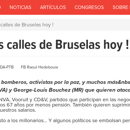
O
NOTICIAS
ARTÍCULOS
CONGRESOS
SOBRE
calles de Bruselas hoy !
s calles de Bruselas hoy !
thor
DA-PTB
FB Raoul Hedebouw
 bomberos, activistas por la paz, y muchos más&nbsp
VA) y George-Louis Bouchez (MR) que quieren ataca
 NVA, Vooruit y CD&V, partidos que participan en las nego
 los 67 años por menos pensión. También quieren suprimir 
uestros salarios.
esto a los millonarios... Y algunos políticos se embolsan 