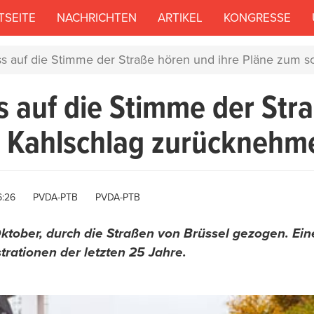
EN
TSEITE
NACHRICHTEN
ARTIKEL
KONGRESSE
 auf die Stimme der Straße hören und ihre Pläne zum s
 auf die Stimme der Stra
n Kahlschlag zurücknehm
Author
6:26
PVDA-PTB
PVDA-PTB
ktober, durch die Straßen von Brüssel gezogen. Ei
rationen der letzten 25 Jahre.