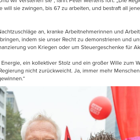
‘ Und wir verstehen sie“, fährt Peter Mertens fort. „Die 
ill sie zwingen, bis 67 zu arbeiten, und bestraft all jene,
h Nachtzuschläge an, kranke Arbeitnehmerinnen und Arbei
bringen, indem sie unser Recht zu demonstrieren und uns 
inanzierung von Kriegen oder um Steuergeschenke für Akt
 Energie, ein kollektiver Stolz und ein großer Wille zum W
e Regierung nicht zurückweicht. Ja, immer mehr Mensch
gewinnen.“