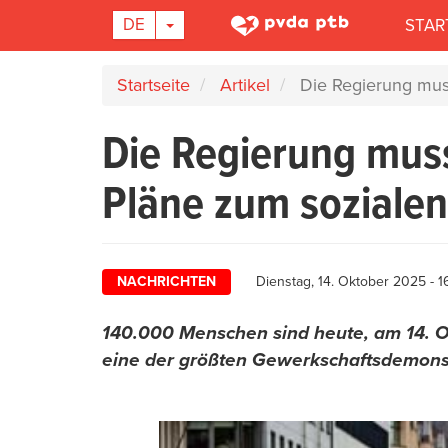
Main
DROPDOWN-LISTE EIN-/AUSBLEND
DE
STAR
navigation
Direkt
Startseite
Artikel
Die Regierung muss
zum
Inhalt
Die Regierung muss
Pläne zum soziale
NACHRICHTEN
Dienstag, 14. Oktober 2025 - 1
140.000 Menschen sind heute, am 14. O
eine der größten Gewerkschaftsdemonst