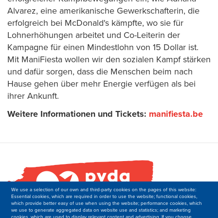
Alvarez, eine amerikanische Gewerkschafterin, die
erfolgreich bei McDonald's kämpfte, wo sie für
Lohnerhöhungen arbeitet und Co-Leiterin der
Kampagne für einen Mindestlohn von 15 Dollar ist.
Mit ManiFiesta wollen wir den sozialen Kampf stärken
und dafür sorgen, dass die Menschen beim nach
Hause gehen über mehr Energie verfügen als bei
ihrer Ankunft.
Weitere Informationen und Tickets:
manifiesta.be
We use a selection of our own and third-party cookies on the pages of this website:
Essential cookies, which are required in order to use the website; functional cookies,
which provide better easy of use when using the website; performance cookies, which
we use to generate aggregated data on website use and statistics; and marketing
cookies, which are used to display relevant content and advertising. If you choose