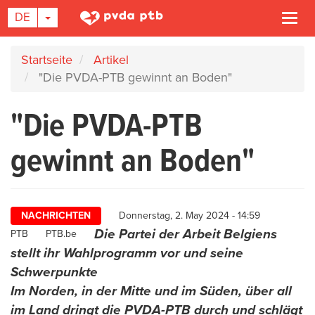
DROPDOWN-LISTE EIN-/AUSBLENDEN
DE
Navi
akti
Direkt
Startseite
Artikel
zum
"Die PVDA-PTB gewinnt an Boden"
Inhalt
"Die PVDA-PTB
gewinnt an Boden"
NACHRICHTEN
Donnerstag, 2. May 2024 - 14:59
Die Partei der Arbeit Belgiens
Author
PTB
PTB.be
stellt ihr Wahlprogramm vor und seine
Schwerpunkte
Im Norden, in der Mitte und im Süden, über all
im Land dringt die PVDA-PTB durch und schlägt