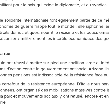
itant pour la paix qui exige la diplomatie, et du syndicalis
e solidarité internationale font également partie de ce m
économie de guerre frappe tout le monde : elle siphonne l
droits démocratiques, nourrit le racisme et les boucs émissa
 sécuriser » militairement les intérêts économiques des 
la rue
uin ont réussi à mettre sur pied une coalition large et iné
ns d’action contre le gouvernement antisocial Arizona. Il
bonnes pensions est indissociable de la résistance face au
n carrefour de la résistance européenne. D’Italie nous par
nnées, ont organisé des mobilisations massives contre la 
de la paix et mouvements sociaux y ont refusé, encore et e
rre.