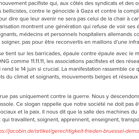
vement pacifiste qui, aux côtés des syndicats et des orga
s bellicistes, contre le génocide à Gaza et contre la co
pour dire que leur avenir ne sera pas celui de la chair à 
militarisation montrent une génération qui refuse de voir s
oignants, médecins et personnels hospitaliers allemands cont
r soigner, pas pour être reconvertis en maillons d’une infr
se tient sur les barricades, épaule contre épaule avec 
ONG comme 11.11.11, les associations pacifistes et des rés
end le 14 juin si crucial. La manifestation rassemble ce que
itants du climat et soignants, mouvements belges et résea
ue pas uniquement contre la guerre. Nous y descendons po
ole. Ce slogan rappelle que notre société ne doit pas êtr
s sociaux et la paix. Il nous dit que la salle des machines
 qui travaillent, soignent, apprennent, enseignent, transpor
ps://jacobin.de/artikel/gerechtigkeit-frieden-bruessel-dem