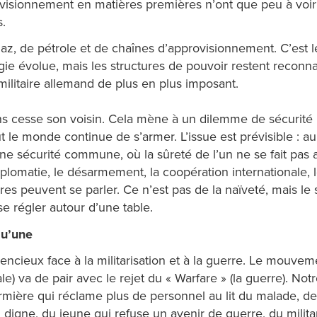
visionnement en matières premières n’ont que peu à voir av
s.
e gaz, de pétrole et de chaînes d’approvisionnement. C’est 
e évolue, mais les structures de pouvoir restent reconnai
militaire allemand de plus en plus imposant.
 cesse son voisin. Cela mène à un dilemme de sécurité :
t le monde continue de s’armer. L’issue est prévisible : au l
e sécurité commune, où la sûreté de l’un ne se fait pas au
diplomatie, le désarmement, la coopération internationale, l
es peuvent se parler. Ce n’est pas de la naïveté, mais le 
 se régler autour d’une table.
qu’une
ncieux face à la militarisation et à la guerre. Le mouveme
ciale) va de pair avec le rejet du « Warfare » (la guerre). N
rmière qui réclame plus de personnel au lit du malade, de
digne, du jeune qui refuse un avenir de guerre, du militant