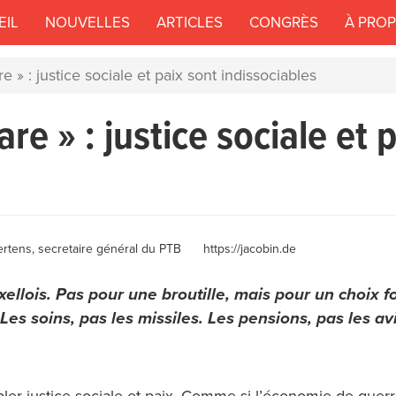
EIL
NOUVELLES
ARTICLES
CONGRÈS
À PRO
e » : justice sociale et paix sont indissociables
re » : justice sociale et 
rtens, secretaire général du PTB
https://jacobin.de
ellois. Pas pour une broutille, mais pour un choix fo
. Les soins, pas les missiles. Les pensions, pas les a
r justice sociale et paix. Comme si l’économie de guerre 