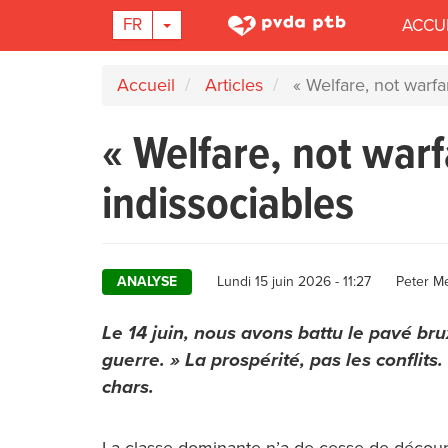
Main
TOGGLE DROPDOWN
FR
ACCU
navigation
Aller
Accueil
Articles
« Welfare, not warfar
au
contenu
« Welfare, not warfa
principal
indissociables
Author
ANALYSE
Lundi 15 juin 2026 - 11:27
Peter Me
Le 14 juin, nous avons battu le pavé brux
guerre. » La prospérité, pas les conflits
chars.
La classe dominante n’a de cesse de découple