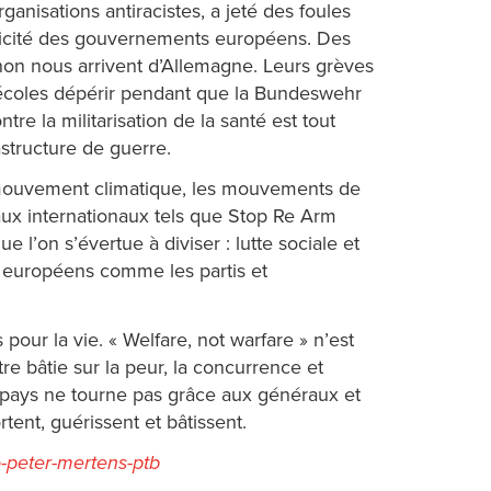
nisations antiracistes, a jeté des foules
mplicité des gouvernements européens. Des
canon nous arrivent d’Allemagne. Leurs grèves
es écoles dépérir pendant que la Bundeswehr
re la militarisation de la santé est tout
astructure de guerre.
le mouvement climatique, les mouvements de
eaux internationaux tels que Stop Re Arm
 l’on s’évertue à diviser : lutte sociale et
ux européens comme les partis et
ur la vie. « Welfare, not warfare » n’est
e bâtie sur la peur, la concurrence et
 du pays ne tourne pas grâce aux généraux et
tent, guérissent et bâtissent.
o-peter-mertens-ptb