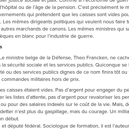
e d’hôpital ou de l’âge de la pension. C’est précisément le
vernements qui prétendent que les caisses sont vides pour
 Les mêmes dirigeants politiques qui veulent nous faire t
 autres marchands de canons. Les mêmes ministres qui s
ques en blanc pour l’industrie de guerre.
s
. Le ministre belge de la Défense, Theo Francken, ne cac
ns la sécurité sociale et les services publics. Quiconque 
é ou des services publics dignes de ce nom finira tôt ou t
s commandes militaires hors de prix.
s caisses étaient vides. Pas d’argent pour engager du pe
 les listes d’attente, pas d’argent pour revaloriser les p
ou pour des salaires indexés sur le coût de la vie. Mais, dès
detter n’est plus du gaspillage, mais du courage. Un millia
 un début.
 et député fédéral. Sociologue de formation, il est l’aut