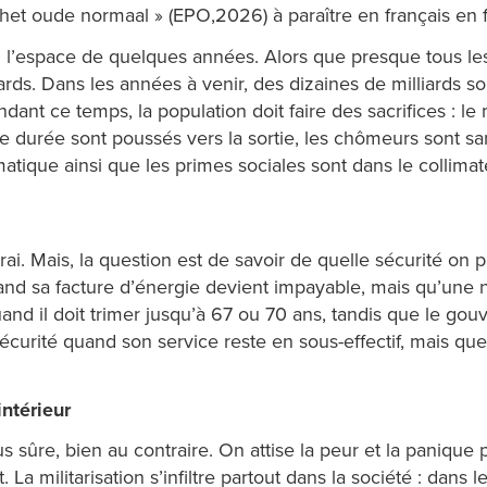
het oude normaal » (EPO,2026) à paraître en français en 
n l’espace de quelques années. Alors que presque tous les
ards. Dans les années à venir, des dizaines de milliards s
ndant ce temps, la population doit faire des sacrifices : l
e durée sont poussés vers la sortie, les chômeurs sont san
atique ainsi que les primes sociales sont dans le collimate
rai. Mais, la question est de savoir de quelle sécurité on p
quand sa facture d’énergie devient impayable, mais qu’un
quand il doit trimer jusqu’à 67 ou 70 ans, tandis que le 
 sécurité quand son service reste en sous-effectif, mais qu
intérieur
us sûre, bien au contraire. On attise la peur et la paniqu
 militarisation s’infiltre partout dans la société : dans les