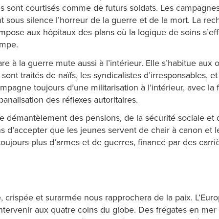
es sont courtisés comme de futurs soldats. Les campagnes
nt sous silence l’horreur de la guerre et de la mort. La re
impose aux hôpitaux des plans où la logique de soins s’eff
tompe.
e à la guerre mute aussi à l’intérieur. Elle s’habitue aux o
ont traités de naïfs, les syndicalistes d’irresponsables, e
ompagne toujours d’une militarisation à l’intérieur, avec la 
analisation des réflexes autoritaires.
e démantèlement des pensions, de la sécurité sociale et 
ns d’accepter que les jeunes servent de chair à canon et l
toujours plus d’armes et de guerres, financé par des carri
sée, crispée et surarmée nous rapprochera de la paix. L’E
 intervenir aux quatre coins du globe. Des frégates en me