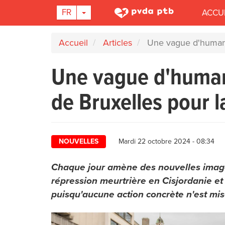
Main
TOGGLE DROPDOWN
FR
ACCU
navigation
Aller
Accueil
Articles
Une vague d'humanité
au
contenu
Une vague d'humani
principal
de Bruxelles pour l
NOUVELLES
Mardi 22 octobre 2024 - 08:34
Chaque jour amène des nouvelles images
répression meurtrière en Cisjordanie et
puisqu'aucune action concrète n'est mis