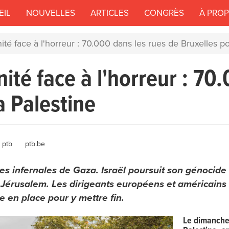
EIL
NOUVELLES
ARTICLES
CONGRÈS
À PRO
 face à l'horreur : 70.000 dans les rues de Bruxelles po
té face à l'horreur : 70.
a Palestine
Author
ptb
ptb.be
 infernales de Gaza. Israël poursuit son génocide 
 Jérusalem. Les dirigeants européens et américains
e en place pour y mettre fin.
Le dimanche 