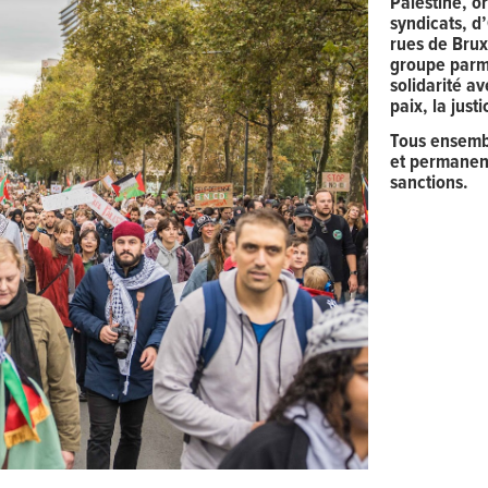
Palestine, o
syndicats, d
rues de Brux
groupe parm
solidarité av
paix, la justi
Tous ensemb
et permanent,
sanctions.