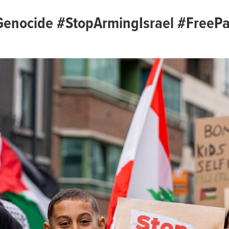
enocide #StopArmingIsrael #FreePa