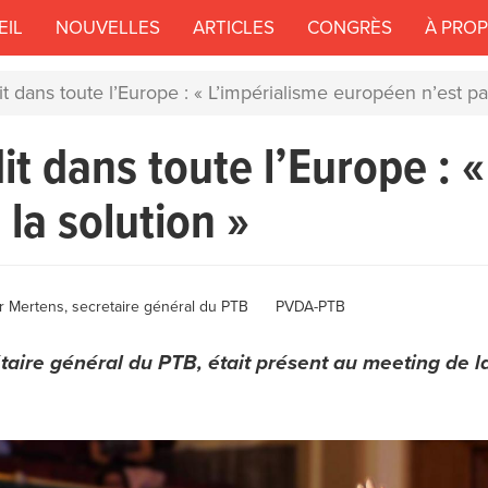
EIL
NOUVELLES
ARTICLES
CONGRÈS
À PRO
t dans toute l’Europe : « L’impérialisme européen n’est pas
it dans toute l’Europe : «
la solution »
or
r Mertens, secretaire général du PTB
PVDA-PTB
taire général du PTB, était présent au meeting de l