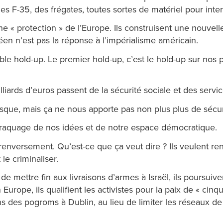
des F-35, des frégates, toutes sortes de matériel pour int
e « protection » de l’Europe. Ils construisent une nouvell
en n’est pas la réponse à l’impérialisme américain.
 hold-up. Le premier hold-up, c’est le hold-up sur nos p
lliards d’euros passent de la sécurité sociale et des servi
que, mais ça ne nous apporte pas non plus plus de sécuri
 braquage de nos idées et de notre espace démocratique.
enversement. Qu’est-ce que ça veut dire ? Ils veulent rend
 le criminaliser.
e mettre fin aux livraisons d’armes à Israël, ils poursuiven
en Europe, ils qualifient les activistes pour la paix de « c
s des pogroms à Dublin, au lieu de limiter les réseaux de 