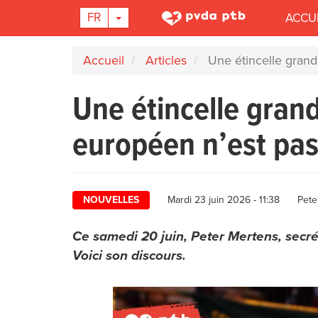
Main
TOGGLE DROPDOWN
FR
ACCU
navigation
Aller
Accueil
Articles
Une étincelle grandi
au
contenu
Une étincelle grand
principal
européen n’est pas 
Auth
NOUVELLES
Mardi 23 juin 2026 - 11:38
Pete
Ce samedi 20 juin, Peter Mertens, secré
Voici son discours.