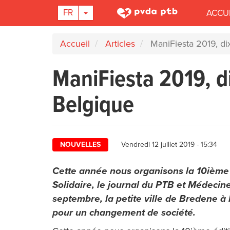
Main
TOGGLE DROPDOWN
FR
ACCU
navigation
Aller
Accueil
Articles
ManiFiesta 2019, dix
au
contenu
ManiFiesta 2019, di
principal
Belgique
NOUVELLES
Vendredi 12 juillet 2019 - 15:34
Cette année nous organisons la 10ième é
Solidaire, le journal du PTB et Médeci
septembre, la petite ville de Bredene à 
pour un changement de société.