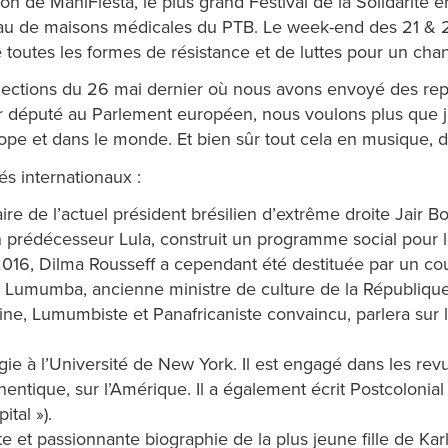
 de ManiFiesta, le plus grand Festival de la Solidarité en
au de maisons médicales du PTB. Le week-end des 21 & 22 
 toutes les formes de résistance et de luttes pour un ch
lections du 26 mai dernier où nous avons envoyé des repr
 député au Parlement européen, nous voulons plus que jam
urope et dans le monde. Et bien sûr tout cela en musique, d
s internationaux :
aire de l’actuel président brésilien d’extrême droite Jair
n prédécesseur Lula, construit un programme social pour le
 2016, Dilma Rousseff a cependant été destituée par un co
ery Lumumba, ancienne ministre de culture de la Républiq
, Lumumbiste et Panafricaniste convaincu, parlera sur le
ie à l’Université de New York. Il est engagé dans les revu
ntique, sur l’Amérique. Il a également écrit Postcolonial 
ital »).
te et passionnante biographie de la plus jeune fille de Karl