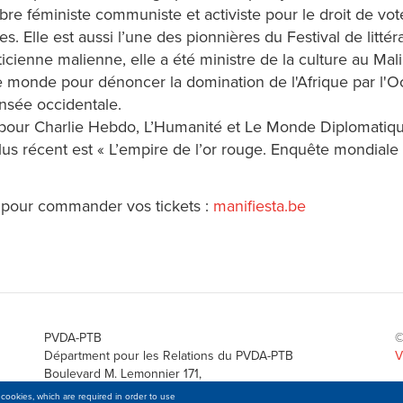
lèbre féministe communiste et activiste pour le droit de v
es. Elle est aussi l’une des pionnières du Festival de littér
ticienne malienne, elle a été ministre de la culture au Mal
e monde pour dénoncer la domination de l'Afrique par l'Occ
ensée occidentale.
 pour Charlie Hebdo, L’Humanité et Le Monde Diplomatique 
lus récent est « L’empire de l’or rouge. Enquête mondiale s
 pour commander vos tickets :
manifiesta.be
PVDA-PTB
©
Départment pour les Relations du PVDA-PTB
V
Boulevard M. Lemonnier 171,
B-1000 Brussels
cookies, which are required in order to use