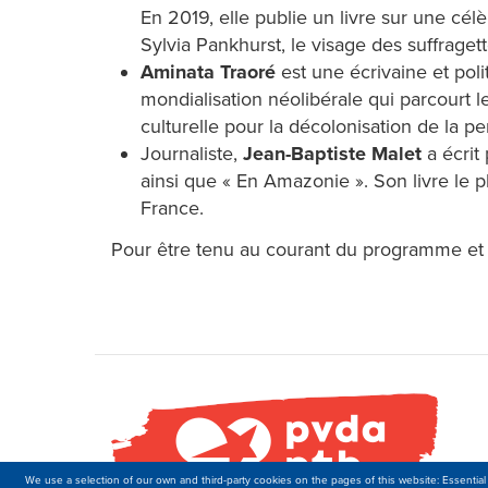
En 2019, elle publie un livre sur une cé
Sylvia Pankhurst, le visage des suffragett
Aminata Traoré
est une écrivaine et poli
mondialisation néolibérale qui parcourt l
culturelle pour la décolonisation de la p
Journaliste,
Jean-Baptiste Malet
a écrit
ainsi que « En Amazonie ». Son livre le p
France.
Pour être tenu au courant du programme et
We use a selection of our own and third-party cookies on the pages of this website: Essential 