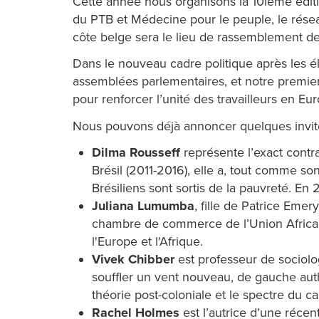
Cette année nous organisons la 10ième édition
du PTB et Médecine pour le peuple, le rése
côte belge sera le lieu de rassemblement de
Dans le nouveau cadre politique après les é
assemblées parlementaires, et notre premier
pour renforcer l’unité des travailleurs en E
Nous pouvons déjà annoncer quelques invité
Dilma Rousseff
représente l’exact contr
Brésil (2011-2016), elle a, tout comme so
Brésiliens sont sortis de la pauvreté. En
Juliana Lumumba
, fille de Patrice Em
chambre de commerce de l’Union Africaine
l'Europe et l'Afrique.
Vivek Chibber
est professeur de sociolog
souffler un vent nouveau, de gauche authe
théorie post-coloniale et le spectre du cap
Rachel Holmes
est l’autrice d’une récen