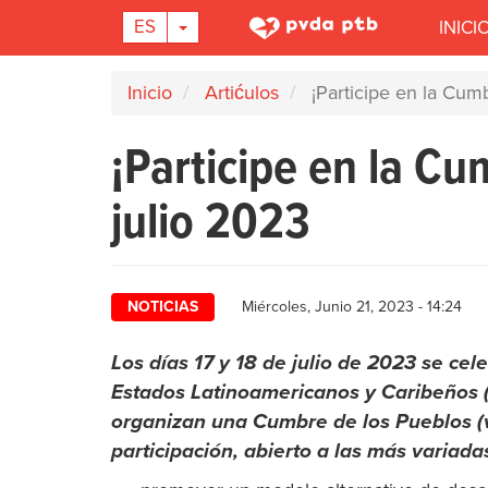
Main
TOGGLE DROPDOWN
ES
INICI
navigation
Pasar
Inicio
Artićulos
¡Participe en la Cumb
al
contenido
¡Participe en la Cu
principal
julio 2023
NOTICIAS
Miércoles, Junio 21, 2023 - 14:24
Los días 17 y 18 de julio de 2023 se c
Estados Latinoamericanos y Caribeños (C
organizan una Cumbre de los Pueblos (v
participación, abierto a las más variada